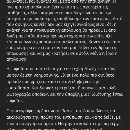
αδυνατίζει και εξαντλείται μέσα από την επανάληψη. Η
πνευματική απόλαυση έχει κι αυτή ως αφετηρία τις
αισθήσεις, αλλά επιμηκύνεται και διογκώνεται με την
άσκηση στην οποία εμείς υποβάλουμε τον εαυτό μας. Αυτό
που συνήθως κανείς δεν μας εξηγεί εγκαίρως είναι ότι η
ανάγκη για την πνευματική απόλαυση θα προκύψει από
δική μας επιθυμία και όχι ως στόχος για την επίτευξη
κάποιου άλλου χρήσιμου αποτελέσματος. Κανένα έξω από
εμάς κίνητρο δεν είναι ικανό να μας δείξει τον δρόμο της
απόλαυσης και να μας κρατήσει σε αυτόν. Μόνο η ίδια η
απόλαυση.
Η ευφυΐα που απαιτείται για την τέχνη δεν έχει να κάνει
με τον δείκτη νοημοσύνης. Είναι ένα πολύ πιο σύνθετο
προσόν που ορίζεται από την αντίληψη και την
ευαισθησία. Και δύσκολα μετριέται. Επομένως μια καλή
φωτογραφία αποδεικνύει την ύπαρξη μιας, ιδιότυπης έστω,
ευφυΐας.
Ο φωτογράφος πρέπει να σεβαστεί αυτό που βλέπει, να
ακολουθήσει την πρώτη του εντύπωση, και να το δείξει με
τρόπο πανηγυρικά άμεσο. Να μην το καλύπτει με περίεργες
φόρμες και να μην κρατάει αποστάσεις από αυτό.